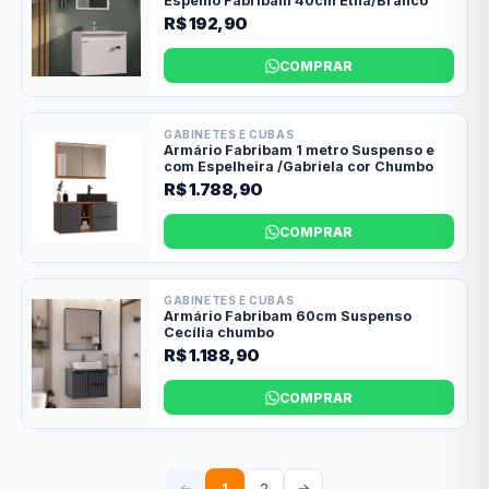
Espelho Fabribam 40cm Etna/Branco
R$ 192,90
COMPRAR
GABINETES E CUBAS
Armário Fabribam 1 metro Suspenso e
com Espelheira /Gabriela cor Chumbo
R$ 1.788,90
COMPRAR
GABINETES E CUBAS
Armário Fabribam 60cm Suspenso
Cecília chumbo
R$ 1.188,90
COMPRAR
←
1
2
→