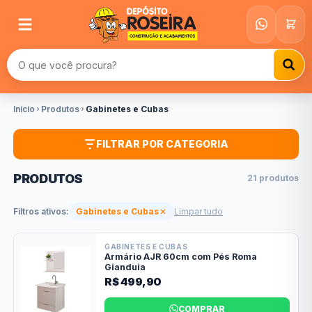
Buscar produtos
Início
Produtos
Gabinetes e Cubas
FILTRAR POR CATEGORIA
PRODUTOS
21 produtos
Filtros ativos:
Gabinetes e Cubas
Limpar tudo
GABINETES E CUBAS
Armário AJR 60cm com Pés Roma
Gianduia
R$ 499,90
COMPRAR