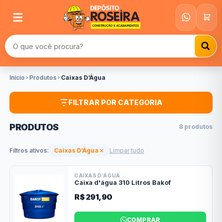
Buscar produtos
Início
Produtos
Caixas D’Água
FILTRAR POR CATEGORIA
PRODUTOS
8 produtos
Filtros ativos:
Caixas D’Água
Limpar tudo
CAIXAS D’ÁGUA
Caixa d'água 310 Litros Bakof
R$ 291,90
COMPRAR