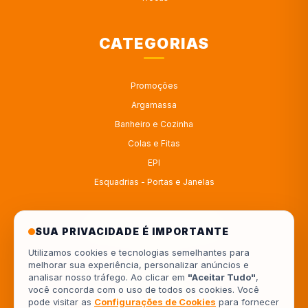
CATEGORIAS
Promoções
Argamassa
Banheiro e Cozinha
Colas e Fitas
EPI
Esquadrias - Portas e Janelas
ATENDIMENTO
SUA PRIVACIDADE É IMPORTANTE
Utilizamos cookies e tecnologias semelhantes para
melhorar sua experiência, personalizar anúncios e
4333414222
analisar nosso tráfego. Ao clicar em
"Aceitar Tudo"
,
você concorda com o uso de todos os cookies. Você
554333414222
pode visitar as
Configurações de Cookies
para fornecer