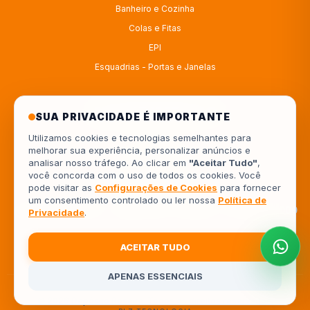
Banheiro e Cozinha
Colas e Fitas
EPI
Esquadrias - Portas e Janelas
ATENDIMENTO
SUA PRIVACIDADE É IMPORTANTE
Utilizamos cookies e tecnologias semelhantes para
melhorar sua experiência, personalizar anúncios e
4333414222
analisar nosso tráfego. Ao clicar em
"Aceitar Tudo"
,
você concorda com o uso de todos os cookies. Você
554333414222
pode visitar as
Configurações de Cookies
para fornecer
um consentimento controlado ou ler nossa
Política de
Av. Europa, 962 - Jardim Piza, Londrina - PR, 86041-000
Privacidade
.
ACEITAR TUDO
APENAS ESSENCIAIS
© 2026 Depósito Roseira. Todos os direitos reservados.