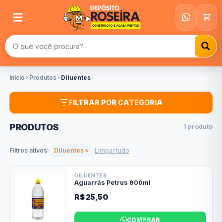
Buscar produtos
Início
Produtos
Diluentes
FILTRAR POR CATEGORIA
PRODUTOS
1 produto
Filtros ativos:
Diluentes
Limpar tudo
DILUENTES
Aguarrás Petrus 900ml
R$ 25,50
COMPRAR