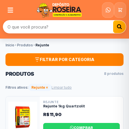
Buscar produtos
Início
Produtos
Rejunte
FILTRAR POR CATEGORIA
PRODUTOS
8 produtos
Filtros ativos:
Rejunte
Limpar tudo
REJUNTE
Rejunte 1kg Quartzolit
R$ 11,90
COMPRAR