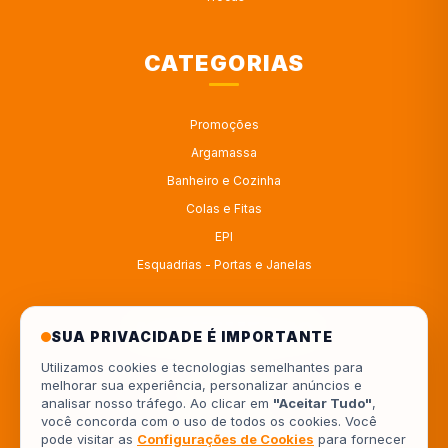
CATEGORIAS
Promoções
Argamassa
Banheiro e Cozinha
Colas e Fitas
EPI
Esquadrias - Portas e Janelas
ATENDIMENTO
SUA PRIVACIDADE É IMPORTANTE
Utilizamos cookies e tecnologias semelhantes para
melhorar sua experiência, personalizar anúncios e
4333414222
analisar nosso tráfego. Ao clicar em
"Aceitar Tudo"
,
você concorda com o uso de todos os cookies. Você
554333414222
pode visitar as
Configurações de Cookies
para fornecer