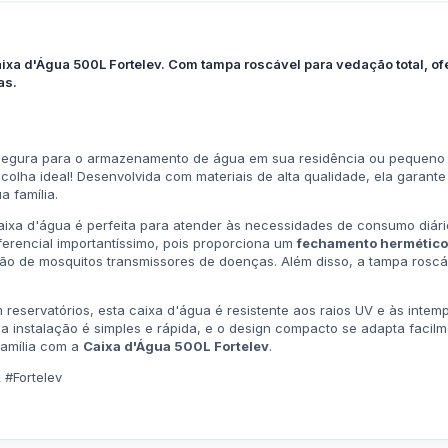
ixa d'Água 500L Fortelev. Com tampa roscável para vedação total, of
as.
 segura para o armazenamento de água em sua residência ou pequen
colha ideal! Desenvolvida com materiais de alta qualidade, ela garant
a família.
aixa d'água é perfeita para atender às necessidades de consumo diár
erencial importantíssimo, pois proporciona um
fechamento hermético
ração de mosquitos transmissores de doenças. Além disso, a tampa rosc
m reservatórios, esta caixa d'água é resistente aos raios UV e às int
 instalação é simples e rápida, e o design compacto se adapta facilme
família com a
Caixa d'Água 500L Fortelev
.
#Fortelev