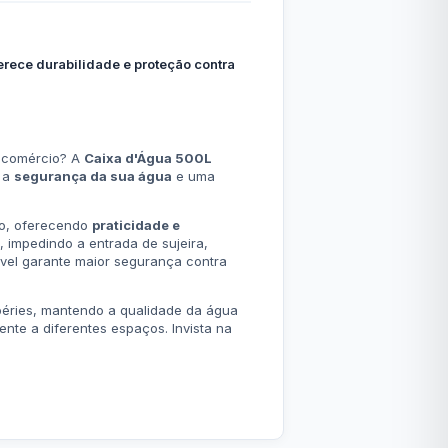
erece durabilidade e proteção contra
o comércio? A
Caixa d'Água 500L
e a
segurança da sua água
e uma
io, oferecendo
praticidade e
, impedindo a entrada de sujeira,
ável garante maior segurança contra
empéries, mantendo a qualidade da água
nte a diferentes espaços. Invista na