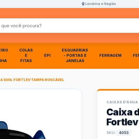
Londrina e Região
r produtos
EIRO
COLAS
ESQUADRIAS
E
EPI
- PORTAS E
FERRAGEM
FE
NHA
FITAS
JANELAS
UA 500L FORTLEV TAMPA ROSCÁVEL
CAIXAS D’ÁGUA
Caixa 
Fortle
SKU:
4053