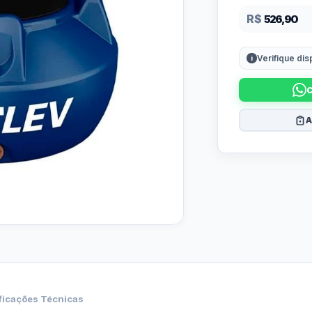
R$
526,90
Verifique di
A
ficações Técnicas