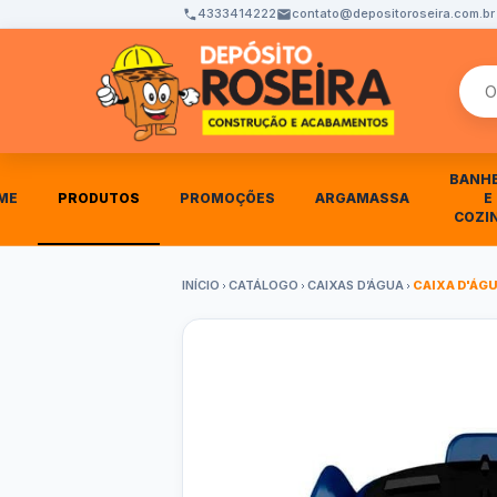
4333414222
contato@depositoroseira.com.br
Busca
BANH
ME
PRODUTOS
PROMOÇÕES
ARGAMASSA
E
COZI
INÍCIO
CATÁLOGO
CAIXAS D’ÁGUA
CAIXA D'ÁG