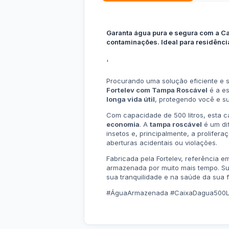
Garanta água pura e segura com a Ca
contaminações. Ideal para residênci
'
Procurando uma solução eficiente e
Fortelev com Tampa Roscável
é a es
longa vida útil
, protegendo você e su
Com capacidade de 500 litros, esta c
economia
. A
tampa roscável
é um dif
insetos e, principalmente, a prolife
aberturas acidentais ou violações.
Fabricada pela Fortelev, referência e
armazenada por muito mais tempo. Sua
sua tranquilidade e na saúde da sua 
#ÁguaArmazenada #CaixaDagua500L 