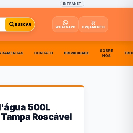
INTRANET
BUSCAR
WHATSAPP
ORÇAMENTO
SOBRE
RRAMENTAS
CONTATO
PRIVACIDADE
TRO
NÓS
d'água 500L
v Tampa Roscável