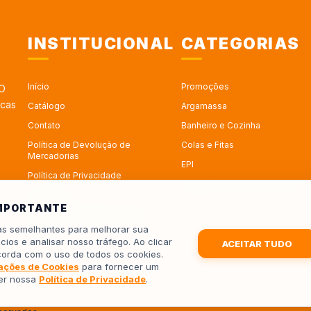
INSTITUCIONAL
CATEGORIAS
Início
Promoções
 O
rcas
Catálogo
Argamassa
Contato
Banheiro e Cozinha
Política de Devolução de
Colas e Fitas
Mercadorias
EPI
Política de Privacidade
Esquadrias - Portas e Janelas
Sobre Nós
IMPORTANTE
Trabalhe no Depósito Roseira
ias semelhantes para melhorar sua
Trocas
cios e analisar nosso tráfego. Ao clicar
ACEITAR TUDO
corda com o uso de todos os cookies.
ações de Cookies
para fornecer um
ler nossa
Política de Privacidade
.