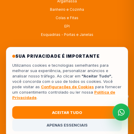
Argamassa
Banheiro e Cozinha
Colas e Fitas
EPI
Esquadrias - Portas e Janelas
ATENDIMENTO
SUA PRIVACIDADE É IMPORTANTE
Utilizamos cookies e tecnologias semelhantes para
melhorar sua experiência, personalizar anúncios e
4333414222
analisar nosso tráfego. Ao clicar em
"Aceitar Tudo"
,
você concorda com o uso de todos os cookies. Você
554333414222
pode visitar as
Configurações de Cookies
para fornecer
um consentimento controlado ou ler nossa
Política de
Av. Europa, 962 - Jardim Piza, Londrina - PR, 86041-000
Privacidade
.
ACEITAR TUDO
APENAS ESSENCIAIS