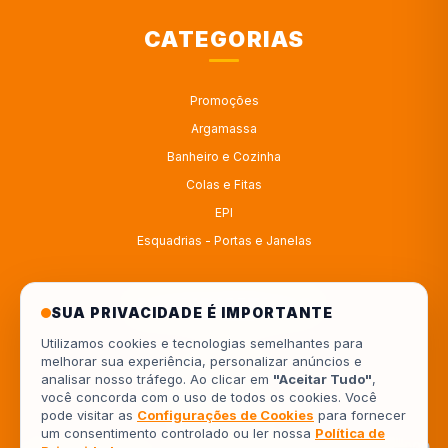
CATEGORIAS
Promoções
Argamassa
Banheiro e Cozinha
Colas e Fitas
EPI
Esquadrias - Portas e Janelas
ATENDIMENTO
SUA PRIVACIDADE É IMPORTANTE
Utilizamos cookies e tecnologias semelhantes para
melhorar sua experiência, personalizar anúncios e
4333414222
analisar nosso tráfego. Ao clicar em
"Aceitar Tudo"
,
você concorda com o uso de todos os cookies. Você
554333414222
pode visitar as
Configurações de Cookies
para fornecer
um consentimento controlado ou ler nossa
Política de
Av. Europa, 962 - Jardim Piza, Londrina - PR, 86041-000