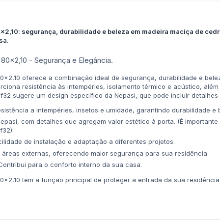
0x2,10: segurança, durabilidade e beleza em madeira maciça de cedr
sa.
 80x2,10 - Segurança e Elegância.
0x2,10 oferece a combinação ideal de segurança, durabilidade e belez
rciona resistência às intempéries, isolamento térmico e acústico, alé
f32 sugere um design específico da Nepasi, que pode incluir detalhes
esistência a intempéries, insetos e umidade, garantindo durabilidade 
epasi, com detalhes que agregam valor estético à porta. (É importante
f32).
ilidade de instalação e adaptação a diferentes projetos.
 áreas externas, oferecendo maior segurança para sua residência.
ontribui para o conforto interno da sua casa.
0x2,10 tem a função principal de proteger a entrada da sua residênci