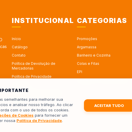
INSTITUCIONAL
CATEGORIAS
Início
Promoções
 O
rcas
Catálogo
Argamassa
Contato
Banheiro e Cozinha
Política de Devolução de
Colas e Fitas
Mercadorias
EPI
Política de Privacidade
Esquadrias - Portas e Janelas
Sobre Nós
IMPORTANTE
Trabalhe no Depósito Roseira
ias semelhantes para melhorar sua
Trocas
cios e analisar nosso tráfego. Ao clicar
ACEITAR TUDO
corda com o uso de todos os cookies.
ações de Cookies
para fornecer um
ler nossa
Política de Privacidade
.