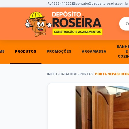
4333414222
contato@depositoroseira.com.br
Busca
BANH
ME
PRODUTOS
PROMOÇÕES
ARGAMASSA
E
COZI
INÍCIO
CATÁLOGO
PORTAS
PORTA NEPASI CEDR