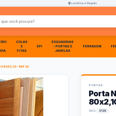
Londrina e Região
r produtos
EIRO
COLAS
ESQUADRIAS
E
EPI
- PORTAS E
FERRAGEM
FE
NHA
FITAS
JANELAS
O 80X2,10 - REF 32
PORTAS
Porta 
80x2,10
SKU:
5135