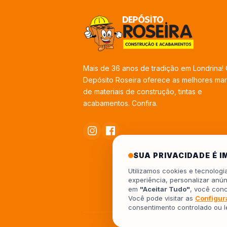
Mais de 36 anos de tradição em Londrina!
Depósito Roseira oferece as melhores ma
de materiais de construção, tintas e
acabamentos. Confira.
SUA PRIVACIDADE É 
Utilizamos cookies e tecnolog
experiência, personalizar anún
em
"Aceitar Tudo"
, você con
Você pode visitar as
Configur
consentimento controlado ou 