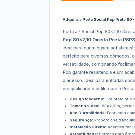
Adquira a Porta Social Pop Preta 80x2
Porta JP Social Pop 80x2,10 Direi
Pop 80x2,10 Direita Preta PSP
ideal para quem busca sofisticaçã
perfeito para diversos cômodos, 
versatilidade, combinando facilmen
Pop garante resistência e um aca
o acesso. Ideal para entradas socia
em qualidade e estilo com a Porta
Design Moderno:
Cor preta que a
Tamanho Ideal:
80x2,10m, perfeit
Alta Durabilidade:
Fabricada com m
Segurança:
Proporciona tranquili
Instalação Direita:
Abertura facili
Versatilidade:
Perfeita para áreas 