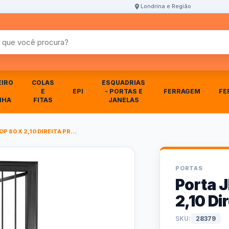
Londrina e Região
r produtos
EIRO
COLAS
ESQUADRIAS
E
EPI
- PORTAS E
FERRAGEM
FE
NHA
FITAS
JANELAS
P 80 X 2,10 DIREITA PR...
PORTAS
Porta J
2,10 Di
SKU:
28379