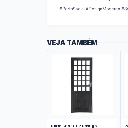
#PortaSocial #DesignModerno #Se
VEJA TAMBÉM
Porta CRV- DHP Postigo
P