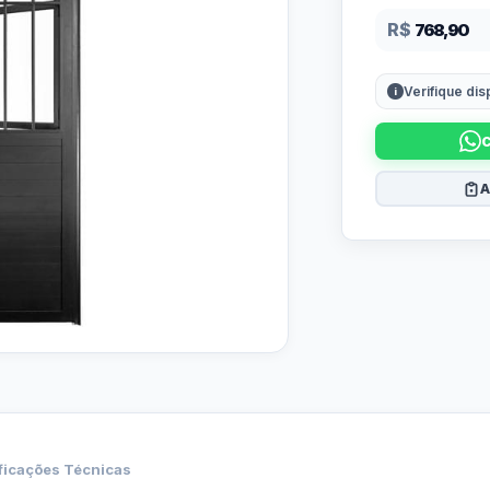
R$
768,90
Verifique di
A
ficações Técnicas