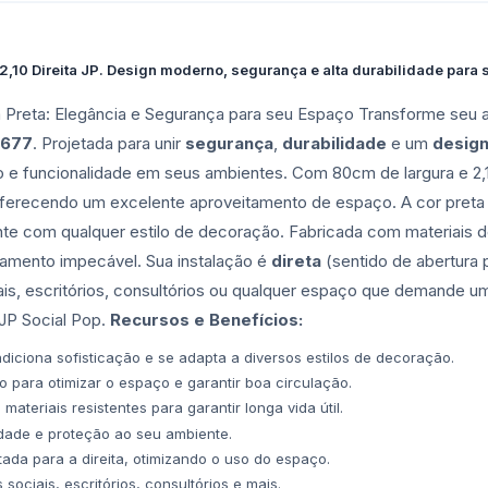
,10 Direita JP. Design moderno, segurança e alta durabilidade para su
ta Preta: Elegância e Segurança para seu Espaço Transforme se
3677
. Projetada para unir
segurança
,
durabilidade
e um
desig
o e funcionalidade em seus ambientes. Com 80cm de largura e 2,
oferecendo um excelente aproveitamento de espaço. A cor preta
te com qualquer estilo de decoração. Fabricada com materiais de 
bamento impecável. Sua instalação é
direta
(sentido de abertura pa
is, escritórios, consultórios ou qualquer espaço que demande um v
 JP Social Pop.
Recursos e Benefícios:
diciona sofisticação e se adapta a diversos estilos de decoração.
o para otimizar o espaço e garantir boa circulação.
ateriais resistentes para garantir longa vida útil.
dade e proteção ao seu ambiente.
tada para a direita, otimizando o uso do espaço.
sociais, escritórios, consultórios e mais.