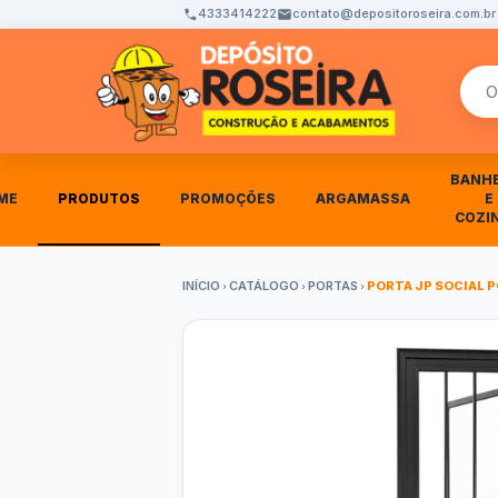
4333414222
contato@depositoroseira.com.br
Busca
BANH
ME
PRODUTOS
PROMOÇÕES
ARGAMASSA
E
COZI
INÍCIO
CATÁLOGO
PORTAS
PORTA JP SOCIAL PO