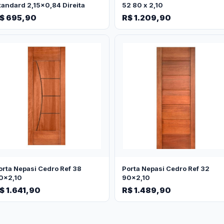
tandard 2,15x0,84 Direita
52 80 x 2,10
$ 695,90
R$ 1.209,90
orta Nepasi Cedro Ref 38
Porta Nepasi Cedro Ref 32
0x2,10
90x2,10
$ 1.641,90
R$ 1.489,90