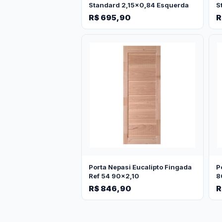
Standard 2,15x0,84 Esquerda
S
R$ 695,90
R
Porta Nepasi Eucalipto Fingada
P
Ref 54 90x2,10
8
R$ 846,90
R