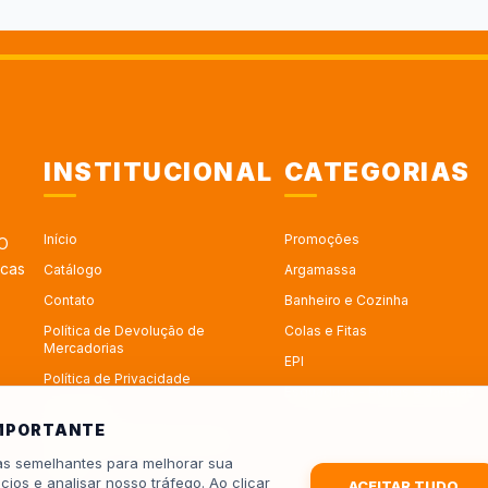
INSTITUCIONAL
CATEGORIAS
Início
Promoções
 O
rcas
Catálogo
Argamassa
Contato
Banheiro e Cozinha
Política de Devolução de
Colas e Fitas
Mercadorias
EPI
Política de Privacidade
Esquadrias - Portas e Janelas
Sobre Nós
IMPORTANTE
Trabalhe no Depósito Roseira
ias semelhantes para melhorar sua
Trocas
cios e analisar nosso tráfego. Ao clicar
ACEITAR TUDO