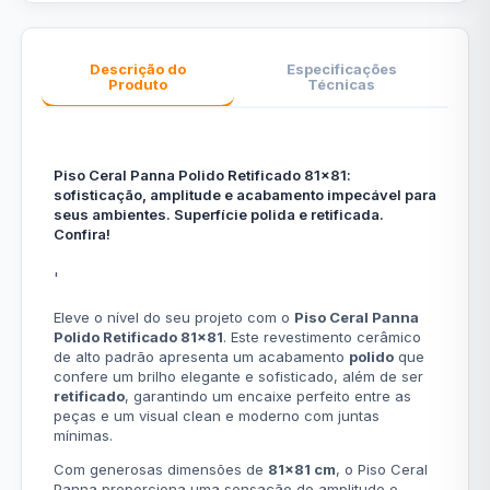
Descrição do
Especificações
Produto
Técnicas
Piso Ceral Panna Polido Retificado 81x81:
sofisticação, amplitude e acabamento impecável para
seus ambientes. Superfície polida e retificada.
Confira!
'
Eleve o nível do seu projeto com o
Piso Ceral Panna
Polido Retificado 81x81
. Este revestimento cerâmico
de alto padrão apresenta um acabamento
polido
que
confere um brilho elegante e sofisticado, além de ser
retificado
, garantindo um encaixe perfeito entre as
peças e um visual clean e moderno com juntas
mínimas.
Com generosas dimensões de
81x81 cm
, o Piso Ceral
Panna proporciona uma sensação de amplitude e