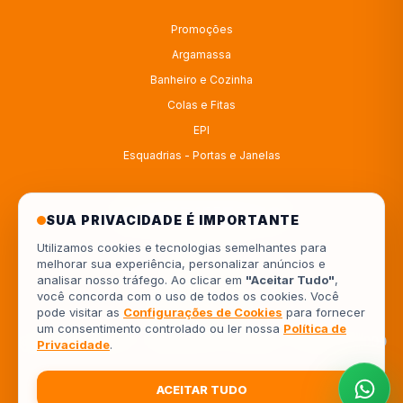
Promoções
Argamassa
Banheiro e Cozinha
Colas e Fitas
EPI
Esquadrias - Portas e Janelas
ATENDIMENTO
SUA PRIVACIDADE É IMPORTANTE
Utilizamos cookies e tecnologias semelhantes para
melhorar sua experiência, personalizar anúncios e
4333414222
analisar nosso tráfego. Ao clicar em
"Aceitar Tudo"
,
você concorda com o uso de todos os cookies. Você
554333414222
pode visitar as
Configurações de Cookies
para fornecer
um consentimento controlado ou ler nossa
Política de
Av. Europa, 962 - Jardim Piza, Londrina - PR, 86041-000
Privacidade
.
ACEITAR TUDO