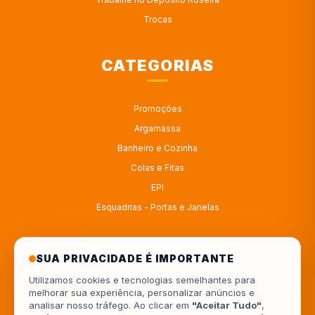
Trocas
CATEGORIAS
Promoções
Argamassa
Banheiro e Cozinha
Colas e Fitas
EPI
Esquadrias - Portas e Janelas
ATENDIMENTO
SUA PRIVACIDADE É IMPORTANTE
Utilizamos cookies e tecnologias semelhantes para
melhorar sua experiência, personalizar anúncios e
4333414222
analisar nosso tráfego. Ao clicar em
"Aceitar Tudo"
,