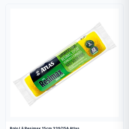
Rolo Lã Resimax 15cm 339/15A Atlas