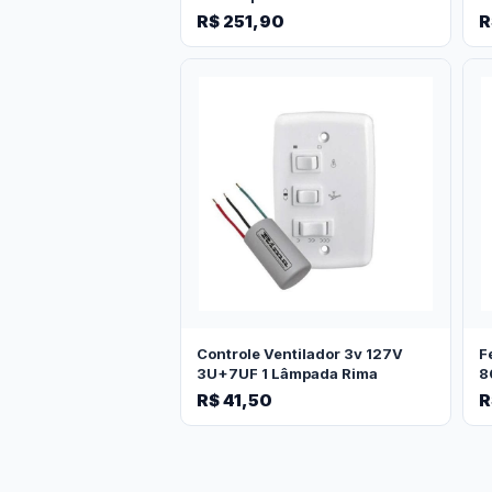
R$ 251,90
R
Controle Ventilador 3v 127V
F
3U+7UF 1 Lâmpada Rima
8
R$ 41,50
R