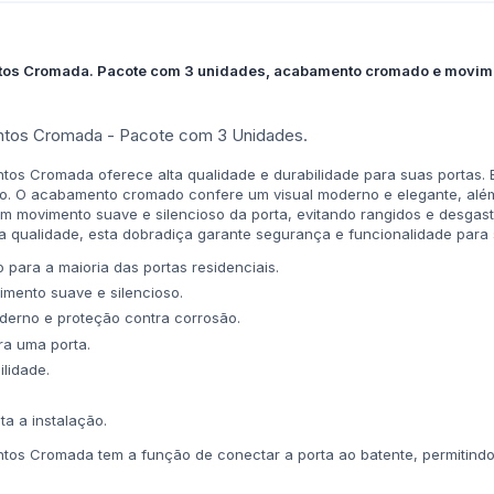
tos Cromada. Pacote com 3 unidades, acabamento cromado e movimen
entos Cromada - Pacote com 3 Unidades.
tos Cromada oferece alta qualidade e durabilidade para suas portas. 
ão. O acabamento cromado confere um visual moderno e elegante, além
m movimento suave e silencioso da porta, evitando rangidos e desgast
a qualidade, esta dobradiça garante segurança e funcionalidade para s
ara a maioria das portas residenciais.
mento suave e silencioso.
derno e proteção contra corrosão.
ra uma porta.
lidade.
ta a instalação.
ntos Cromada tem a função de conectar a porta ao batente, permitind