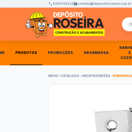
4333414222
contato@depositoroseira.com.br
Busca
BANH
ME
PRODUTOS
PROMOÇÕES
ARGAMASSA
E
COZI
INÍCIO
CATÁLOGO
UNCATEGORIZED
DOBRADIÇA