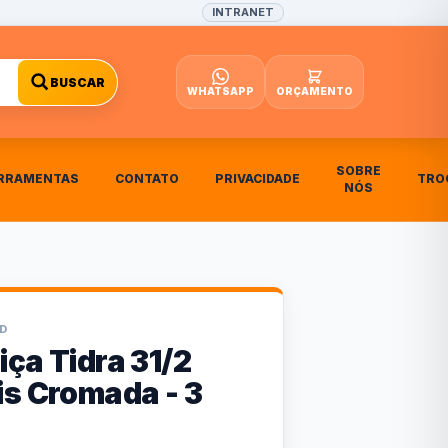
INTRANET
BUSCAR
WHATSAPP
ORÇAMENTO
SOBRE
RRAMENTAS
CONTATO
PRIVACIDADE
TRO
NÓS
D
ça Tidra 31/2
is Cromada - 3