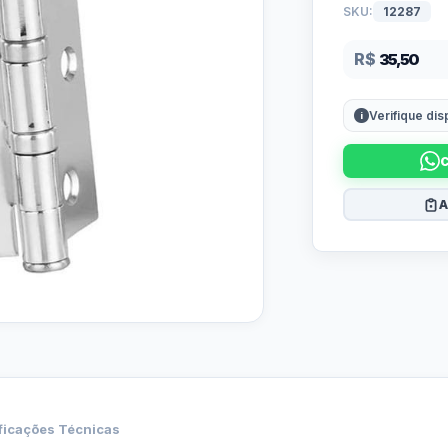
SKU:
12287
R$
35,50
Verifique di
A
ficações Técnicas