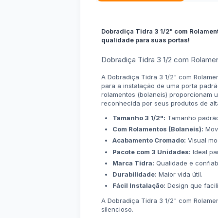
Dobradiça Tidra 3 1/2" com Rolamen
qualidade para suas portas!
Dobradiça Tidra 3 1/2 com Rolam
A Dobradiça Tidra 3 1/2" com Rolamen
para a instalação de uma porta padr
rolamentos (bolaneis) proporcionam u
reconhecida por seus produtos de alt
Tamanho 3 1/2":
Tamanho padrão p
Com Rolamentos (Bolaneis):
Movi
Acabamento Cromado:
Visual mo
Pacote com 3 Unidades:
Ideal pa
Marca Tidra:
Qualidade e confiabi
Durabilidade:
Maior vida útil.
Fácil Instalação:
Design que facili
A Dobradiça Tidra 3 1/2" com Rolame
silencioso.