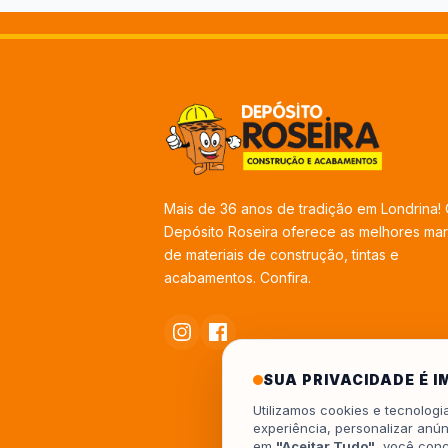
Mais de 36 anos de tradição em Londrina!
Depósito Roseira oferece as melhores ma
de materiais de construção, tintas e
acabamentos. Confira.
SUA PRIVACIDADE É 
Utilizamos cookies e tecnolog
experiência, personalizar anún
em
"Aceitar Tudo"
, você con