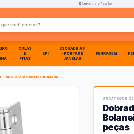
Londrina e Região
r produtos
EIRO
COLAS
ESQUADRIAS
E
EPI
- PORTAS E
FERRAGEM
FE
NHA
FITAS
JANELAS
 TIDRA 31/2 BOLANEIS CROMADA -...
UNCATEGORIZE
Dobradi
Bolane
peças