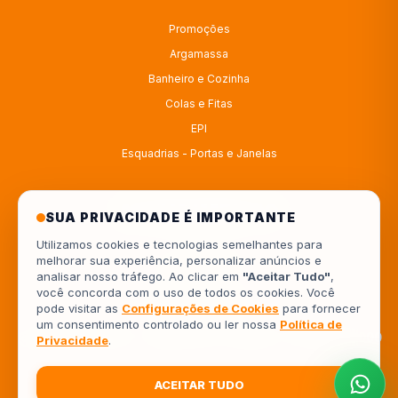
Promoções
Argamassa
Banheiro e Cozinha
Colas e Fitas
EPI
Esquadrias - Portas e Janelas
ATENDIMENTO
SUA PRIVACIDADE É IMPORTANTE
Utilizamos cookies e tecnologias semelhantes para
melhorar sua experiência, personalizar anúncios e
4333414222
analisar nosso tráfego. Ao clicar em
"Aceitar Tudo"
,
você concorda com o uso de todos os cookies. Você
554333414222
pode visitar as
Configurações de Cookies
para fornecer
um consentimento controlado ou ler nossa
Política de
Av. Europa, 962 - Jardim Piza, Londrina - PR, 86041-000
Privacidade
.
ACEITAR TUDO