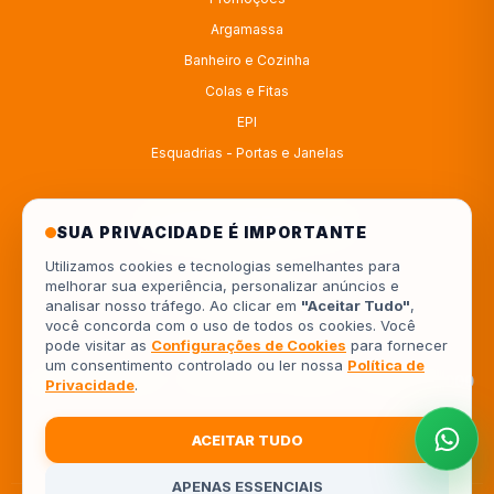
Argamassa
Banheiro e Cozinha
Colas e Fitas
EPI
Esquadrias - Portas e Janelas
ATENDIMENTO
SUA PRIVACIDADE É IMPORTANTE
Utilizamos cookies e tecnologias semelhantes para
melhorar sua experiência, personalizar anúncios e
4333414222
analisar nosso tráfego. Ao clicar em
"Aceitar Tudo"
,
você concorda com o uso de todos os cookies. Você
554333414222
pode visitar as
Configurações de Cookies
para fornecer
um consentimento controlado ou ler nossa
Política de
Av. Europa, 962 - Jardim Piza, Londrina - PR, 86041-000
Privacidade
.
ACEITAR TUDO
APENAS ESSENCIAIS