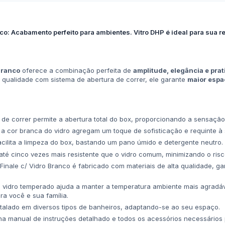
co: Acabamento perfeito para ambientes. Vitro DHP é ideal para sua re
Branco
oferece a combinação perfeita de
amplitude, elegância e pra
 qualidade com sistema de abertura de correr, ele garante
maior espa
de correr permite a abertura total do box, proporcionando a sensaçã
 a cor branca do vidro agregam um toque de sofisticação e requinte à
cilita a limpeza do box, bastando um pano úmido e detergente neutro.
té cinco vezes mais resistente que o vidro comum, minimizando o risc
inale c/ Vidro Branco é fabricado com materiais de alta qualidade, ga
vidro temperado ajuda a manter a temperatura ambiente mais agradáve
a você e sua família.
talado em diversos tipos de banheiros, adaptando-se ao seu espaço.
manual de instruções detalhado e todos os acessórios necessários pa