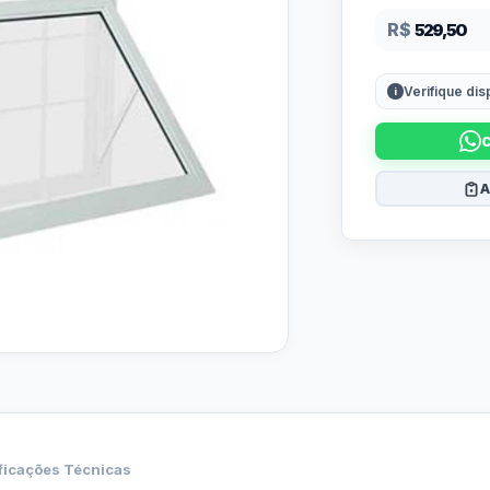
R$
529,50
Verifique di
A
ficações Técnicas