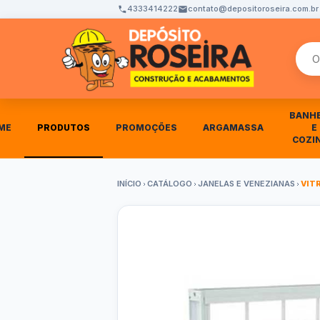
4333414222
contato@depositoroseira.com.br
Busca
BANH
ME
PRODUTOS
PROMOÇÕES
ARGAMASSA
E
COZI
INÍCIO
CATÁLOGO
JANELAS E VENEZIANAS
VIT