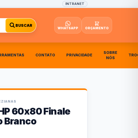
INTRANET
BUSCAR
WHATSAPP
ORÇAMENTO
SOBRE
RRAMENTAS
CONTATO
PRIVACIDADE
TRO
NÓS
EZIANAS
DHP 60x80 Finale
o Branco