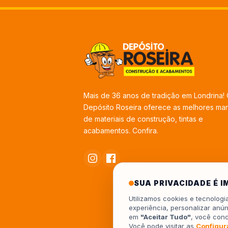
Mais de 36 anos de tradição em Londrina!
Depósito Roseira oferece as melhores ma
de materiais de construção, tintas e
acabamentos. Confira.
SUA PRIVACIDADE É 
Utilizamos cookies e tecnolog
experiência, personalizar anún
em
"Aceitar Tudo"
, você con
Você pode visitar as
Configur