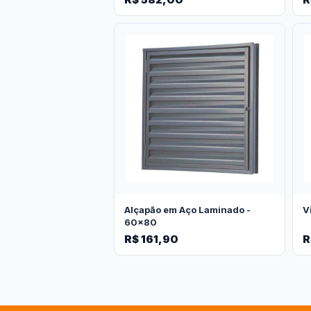
Alçapão em Aço Laminado -
V
60x80
R$ 161,90
R