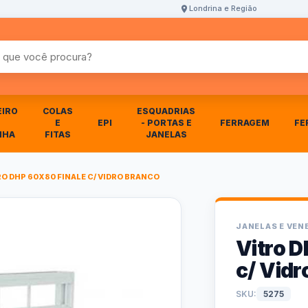
Londrina e Região
r produtos
EIRO
COLAS
ESQUADRIAS
E
EPI
- PORTAS E
FERRAGEM
FE
NHA
FITAS
JANELAS
RO DHP 60X80 FINALE C/ VIDRO BRANCO
JANELAS E VEN
Vitro 
c/ Vidr
SKU:
5275