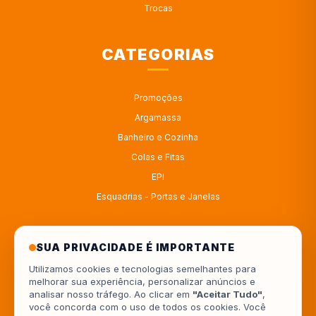
Trocas
CATEGORIAS
Promoções
Argamassa
Banheiro e Cozinha
Colas e Fitas
EPI
Esquadrias - Portas e Janelas
ATENDIMENTO
SUA PRIVACIDADE É IMPORTANTE
Utilizamos cookies e tecnologias semelhantes para
melhorar sua experiência, personalizar anúncios e
4333414222
analisar nosso tráfego. Ao clicar em
"Aceitar Tudo"
,
você concorda com o uso de todos os cookies. Você
554333414222