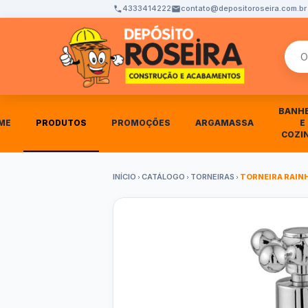
4333414222
contato@depositoroseira.com.br
Busca
BANH
ME
PRODUTOS
PROMOÇÕES
ARGAMASSA
E
COZI
INÍCIO
CATÁLOGO
TORNEIRAS
TORNEIRA RAIN