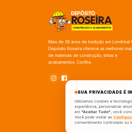
Mais de 36 anos de tradição em Londrina!
Depósito Roseira oferece as melhores ma
de materiais de construção, tintas e
acabamentos. Confira.
SUA PRIVACIDADE É 
Utilizamos cookies e tecnolog
experiência, personalizar anún
em
"Aceitar Tudo"
, você con
Você pode visitar as
Configur
consentimento controlado ou 