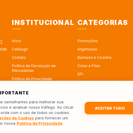
INSTITUCIONAL
CATEGORIAS
Início
Promoções
 O
rcas
Catálogo
Argamassa
Contato
Banheiro e Cozinha
Política de Devolução de
Colas e Fitas
Mercadorias
EPI
Política de Privacidade
Esquadrias - Portas e Janelas
Sobre Nós
IMPORTANTE
Trabalhe no Depósito Roseira
ias semelhantes para melhorar sua
Trocas
cios e analisar nosso tráfego. Ao clicar
ACEITAR TUDO
corda com o uso de todos os cookies.
ações de Cookies
para fornecer um
ler nossa
Política de Privacidade
.