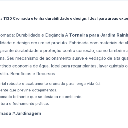
a 1130 Cromada e tenha durabilidade e design. Ideal para áreas exte
Cromada: Durabilidade e Elegância A
Torneira para Jardim Rain
idade e design em um só produto. Fabricada com materiais de alt
arante durabilidade e proteção contra corrosão, como também 
terna. Seu mecanismo de acionamento suave e vedação de alta q
indo economia de água. Ideal para regar plantas, lavar quintais o
stilo. Benefícios e Recursos
ial robusto e acabamento cromado para longa vida útil.
ente que previne gotejamentos.
mado brilhante que se destaca no ambiente.
ura e fechamento prático.
omada #Jardinagem