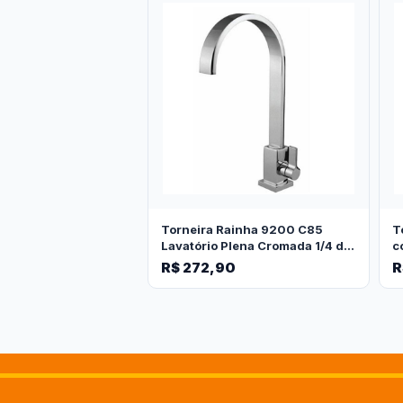
Torneira Rainha 9200 C85
T
Lavatório Plena Cromada 1/4 de
c
Volta
V
R$ 272,90
R