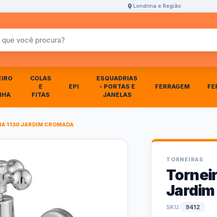
Londrina e Região
r produtos
EIRO
COLAS
ESQUADRIAS
E
EPI
- PORTAS E
FERRAGEM
FE
NHA
FITAS
JANELAS
HA 1130 JARDIM CROMADA
TORNEIRAS
Torneir
Jardim
SKU:
9412