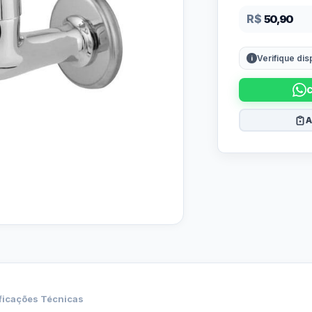
R$
50,90
Verifique di
A
ficações Técnicas