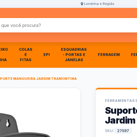
Londrina e Região
r produtos
EIRO
COLAS
ESQUADRIAS
E
EPI
- PORTAS E
FERRAGEM
FE
NHA
FITAS
JANELAS
PORTE MANGUEIRA JARDIM TRAMONTINA
FERRAMENTAS 
Suport
Jardim
SKU:
27597