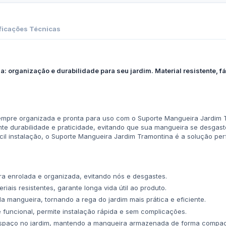
ficações Técnicas
 organização e durabilidade para seu jardim. Material resistente, fác
mpre organizada e pronta para uso com o Suporte Mangueira Jardim T
rante durabilidade e praticidade, evitando que sua mangueira se desg
ácil instalação, o Suporte Mangueira Jardim Tramontina é a solução per
 enrolada e organizada, evitando nós e desgastes.
iais resistentes, garante longa vida útil ao produto.
a mangueira, tornando a rega do jardim mais prática e eficiente.
 funcional, permite instalação rápida e sem complicações.
spaço no jardim, mantendo a mangueira armazenada de forma compac