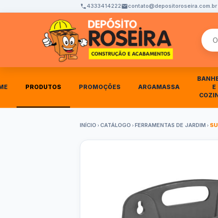
4333414222
contato@depositoroseira.com.br
Busca
BANH
ME
PRODUTOS
PROMOÇÕES
ARGAMASSA
E
COZI
INÍCIO
CATÁLOGO
FERRAMENTAS DE JARDIM
SU