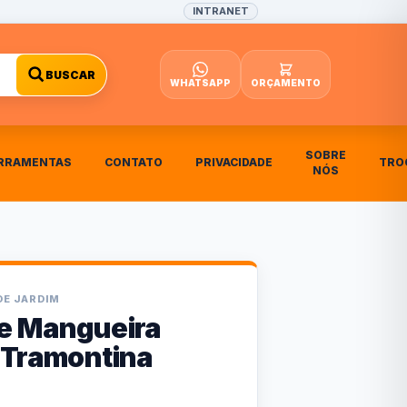
INTRANET
BUSCAR
WHATSAPP
ORÇAMENTO
SOBRE
RRAMENTAS
CONTATO
PRIVACIDADE
TRO
NÓS
DE JARDIM
e Mangueira
 Tramontina