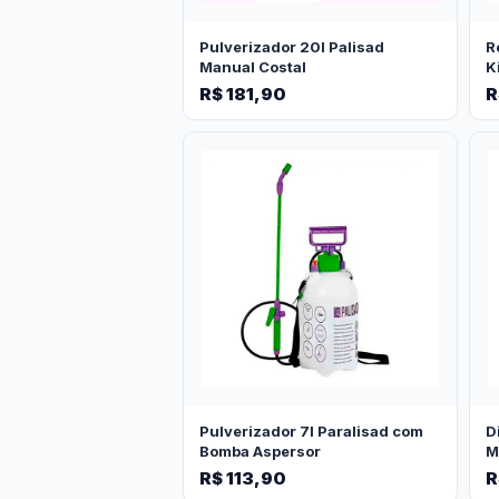
Pulverizador 20l Palisad
R
Manual Costal
K
R$ 181,90
R
Pulverizador 7l Paralisad com
D
Bomba Aspersor
M
R$ 113,90
R