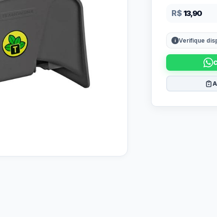
R$
13,90
Verifique di
A