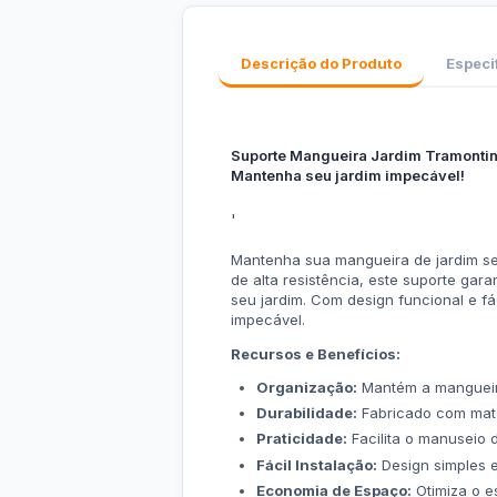
Descrição do Produto
Especi
Suporte Mangueira Jardim Tramontina:
Mantenha seu jardim impecável!
'
Mantenha sua mangueira de jardim se
de alta resistência, este suporte ga
seu jardim. Com design funcional e f
impecável.
Recursos e Benefícios:
Organização:
Mantém a mangueira
Durabilidade:
Fabricado com mater
Praticidade:
Facilita o manuseio d
Fácil Instalação:
Design simples e
Economia de Espaço:
Otimiza o e