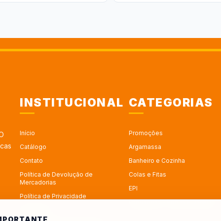
INSTITUCIONAL
CATEGORIAS
Início
Promoções
 O
rcas
Catálogo
Argamassa
Contato
Banheiro e Cozinha
Política de Devolução de
Colas e Fitas
Mercadorias
EPI
Política de Privacidade
Esquadrias - Portas e Janelas
Sobre Nós
IMPORTANTE