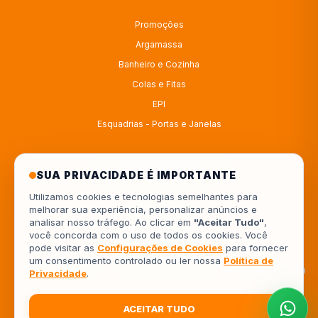
Promoções
Argamassa
Banheiro e Cozinha
Colas e Fitas
EPI
Esquadrias - Portas e Janelas
ATENDIMENTO
SUA PRIVACIDADE É IMPORTANTE
Utilizamos cookies e tecnologias semelhantes para
melhorar sua experiência, personalizar anúncios e
4333414222
analisar nosso tráfego. Ao clicar em
"Aceitar Tudo"
,
você concorda com o uso de todos os cookies. Você
554333414222
pode visitar as
Configurações de Cookies
para fornecer
um consentimento controlado ou ler nossa
Política de
Av. Europa, 962 - Jardim Piza, Londrina - PR, 86041-000
Privacidade
.
ACEITAR TUDO