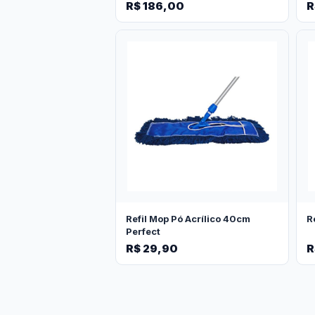
R$ 186,00
R
Refil Mop Pó Acrílico 40cm
R
Perfect
R$ 29,90
R