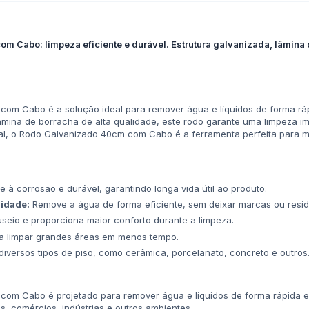
 Cabo: limpeza eficiente e durável. Estrutura galvanizada, lâmina 
m Cabo é a solução ideal para remover água e líquidos de forma rápi
âmina de borracha de alta qualidade, este rodo garante uma limpeza im
onal, o Rodo Galvanizado 40cm com Cabo é a ferramenta perfeita para
e à corrosão e durável, garantindo longa vida útil ao produto.
lidade:
Remove a água de forma eficiente, sem deixar marcas ou resíd
useio e proporciona maior conforto durante a limpeza.
a limpar grandes áreas em menos tempo.
iversos tipos de piso, como cerâmica, porcelanato, concreto e outros
om Cabo é projetado para remover água e líquidos de forma rápida e 
s, comércios, indústrias e outros ambientes.