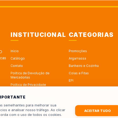
INSTITUCIONAL
CATEGORIAS
Início
Promoções
 O
rcas
Catálogo
Argamassa
Contato
Banheiro e Cozinha
Política de Devolução de
Colas e Fitas
Mercadorias
EPI
Política de Privacidade
Esquadrias - Portas e Janelas
Sobre Nós
IMPORTANTE
Trabalhe no Depósito Roseira
ias semelhantes para melhorar sua
Trocas
cios e analisar nosso tráfego. Ao clicar
ACEITAR TUDO
corda com o uso de todos os cookies.