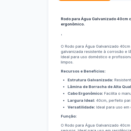
Rodo para Água Galvanizado 40cm com
ergonômico.
'
O Rodo para Água Galvanizado 40cm co
galvanizada resistente à corrosão e l
Ideal para uso doméstico e profissi
limpos.
Recursos e Benefícios:
Estrutura Galvanizada:
Resistent
Lâmina de Borracha de Alta Qua
Cabo Ergonômico:
Facilita o man
Largura Ideal:
40cm, perfeito par
Versatilidade:
Ideal para uso em d
Função:
O Rodo para Água Galvanizado 40cm c
seguros. Ideal para uso em residência