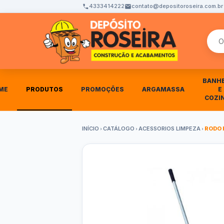
4333414222
contato@depositoroseira.com.br
Busca
BANH
ME
PRODUTOS
PROMOÇÕES
ARGAMASSA
E
COZI
INÍCIO
CATÁLOGO
ACESSORIOS LIMPEZA
RODO 