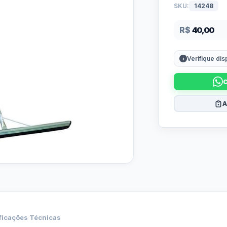
SKU:
14248
R$
40,00
Verifique di
A
ficações Técnicas