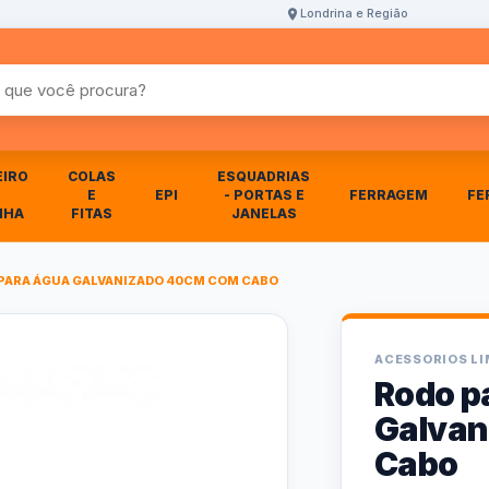
Londrina e Região
r produtos
EIRO
COLAS
ESQUADRIAS
E
EPI
- PORTAS E
FERRAGEM
FE
NHA
FITAS
JANELAS
PARA ÁGUA GALVANIZADO 40CM COM CABO
ACESSORIOS L
Rodo p
Galvan
Cabo