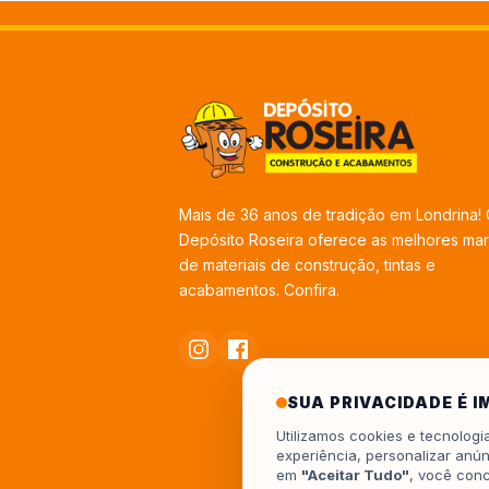
Mais de 36 anos de tradição em Londrina!
Depósito Roseira oferece as melhores ma
de materiais de construção, tintas e
acabamentos. Confira.
SUA PRIVACIDADE É 
Utilizamos cookies e tecnolog
experiência, personalizar anún
em
"Aceitar Tudo"
, você con