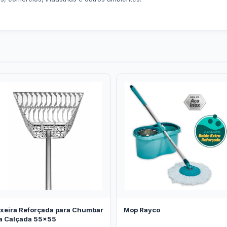
ixeira Reforçada para Chumbar
Mop Rayco
a Calçada 55x55