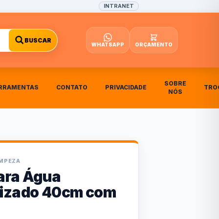
INTRANET
BUSCAR
WHATSAPP
ORÇAMENTO
SOBRE
RRAMENTAS
CONTATO
PRIVACIDADE
TRO
NÓS
IMPEZA
ara Água
izado 40cm com