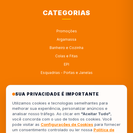
CATEGORIAS
Promoções
Argamassa
Banheiro e Cozinha
Colas e Fitas
EPI
Esquadrias - Portas e Janelas
ATENDIMENTO
SUA PRIVACIDADE É IMPORTANTE
Utilizamos cookies e tecnologias semelhantes para
melhorar sua experiência, personalizar anúncios e
4333414222
analisar nosso tráfego. Ao clicar em
"Aceitar Tudo"
,
você concorda com o uso de todos os cookies. Você
554333414222
pode visitar as
Configurações de Cookies
para fornecer
um consentimento controlado ou ler nossa
Política de