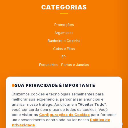
CATEGORIAS
Promoções
Argamassa
Banheiro e Cozinha
Colas e Fitas
EPI
Esquadrias - Portas e Janelas
ATENDIMENTO
SUA PRIVACIDADE É IMPORTANTE
Utilizamos cookies e tecnologias semelhantes para
melhorar sua experiência, personalizar anúncios e
4333414222
analisar nosso tráfego. Ao clicar em
"Aceitar Tudo"
,
você concorda com o uso de todos os cookies. Você
554333414222
pode visitar as
Configurações de Cookies
para fornecer
um consentimento controlado ou ler nossa
Política de
Av. Europa, 962 - Jardim Piza, Londrina - PR, 86041-000
Privacidade
.