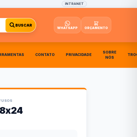
INTRANET
BUSCAR
WHATSAPP
ORÇAMENTO
SOBRE
RRAMENTAS
CONTATO
PRIVACIDADE
TRO
NÓS
AFUSOS
18x24