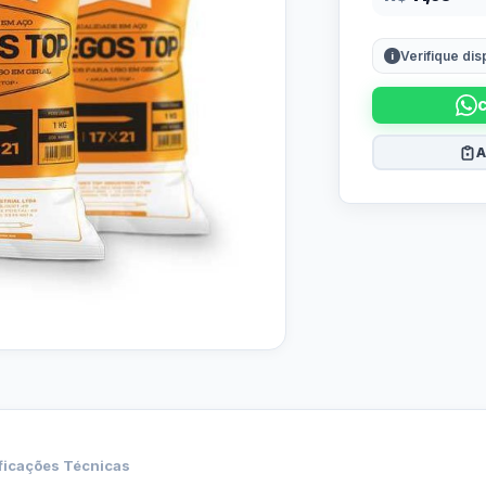
Verifique di
A
ficações Técnicas