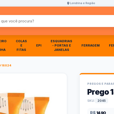
Londrina e Região
r produtos
EIRO
COLAS
ESQUADRIAS
E
EPI
- PORTAS E
FERRAGEM
FE
NHA
FITAS
JANELAS
 18X24
PREGOS E PAR
Prego 
SKU:
2045
R$
14,90