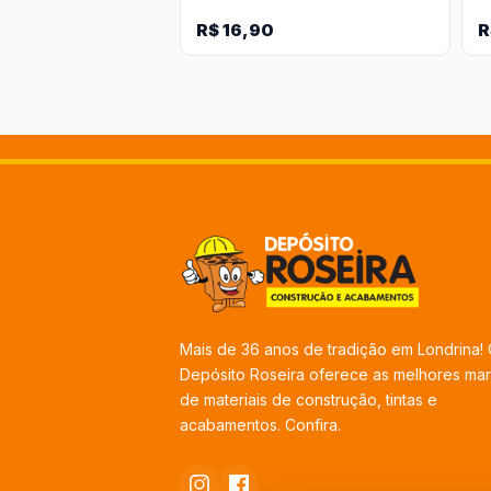
R$ 16,90
R
Mais de 36 anos de tradição em Londrina!
Depósito Roseira oferece as melhores ma
de materiais de construção, tintas e
acabamentos. Confira.