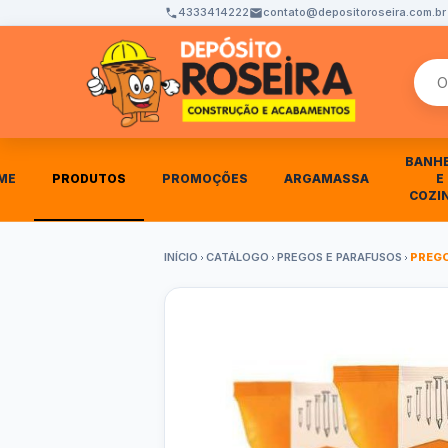
4333414222
contato@depositoroseira.com.br
Busca
BANH
ME
PRODUTOS
PROMOÇÕES
ARGAMASSA
E
COZI
INÍCIO
CATÁLOGO
PREGOS E PARAFUSOS
PREGO