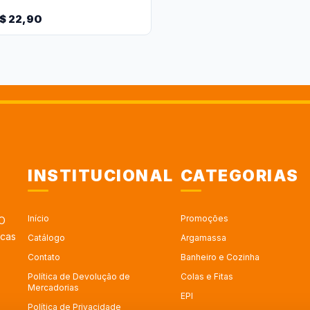
$ 22,90
INSTITUCIONAL
CATEGORIAS
Início
Promoções
 O
rcas
Catálogo
Argamassa
Contato
Banheiro e Cozinha
Política de Devolução de
Colas e Fitas
Mercadorias
EPI
Política de Privacidade