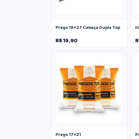
Prego 18x27 Cabeça Dupla Top
H
R$ 19,90
R
Prego 17x21
P