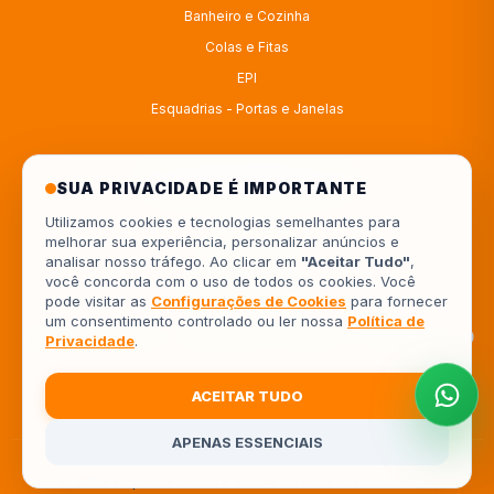
Banheiro e Cozinha
Colas e Fitas
EPI
Esquadrias - Portas e Janelas
ATENDIMENTO
SUA PRIVACIDADE É IMPORTANTE
Utilizamos cookies e tecnologias semelhantes para
melhorar sua experiência, personalizar anúncios e
4333414222
analisar nosso tráfego. Ao clicar em
"Aceitar Tudo"
,
você concorda com o uso de todos os cookies. Você
554333414222
pode visitar as
Configurações de Cookies
para fornecer
um consentimento controlado ou ler nossa
Política de
Av. Europa, 962 - Jardim Piza, Londrina - PR, 86041-000
Privacidade
.
ACEITAR TUDO
APENAS ESSENCIAIS
© 2026 Depósito Roseira. Todos os direitos reservados.