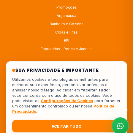
Promoções
Argamassa
Banheiro e Cozinha
Colas e Fitas
EPI
Esquadrias - Portas e Janelas
ATENDIMENTO
SUA PRIVACIDADE É IMPORTANTE
Utilizamos cookies e tecnologias semelhantes para
melhorar sua experiência, personalizar anúncios e
4333414222
analisar nosso tráfego. Ao clicar em
"Aceitar Tudo"
,
você concorda com o uso de todos os cookies. Você
554333414222
pode visitar as
Configurações de Cookies
para fornecer
um consentimento controlado ou ler nossa
Política de
Av. Europa, 962 - Jardim Piza, Londrina - PR, 86041-000
Privacidade
.
ACEITAR TUDO