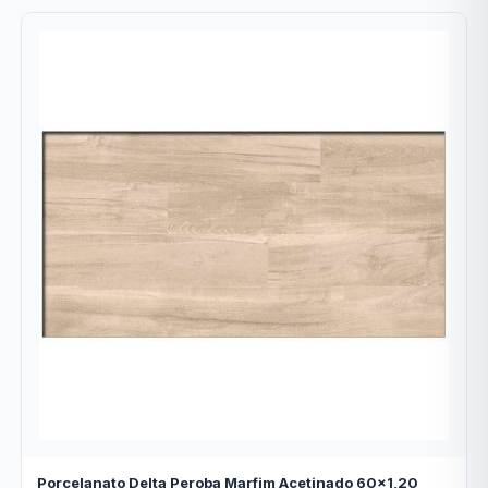
Porcelanato Delta Peroba Marfim Acetinado 60x1,20