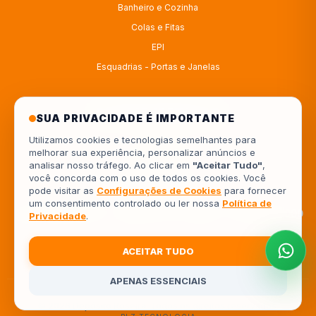
Banheiro e Cozinha
Colas e Fitas
EPI
Esquadrias - Portas e Janelas
ATENDIMENTO
SUA PRIVACIDADE É IMPORTANTE
Utilizamos cookies e tecnologias semelhantes para
melhorar sua experiência, personalizar anúncios e
4333414222
analisar nosso tráfego. Ao clicar em
"Aceitar Tudo"
,
você concorda com o uso de todos os cookies. Você
554333414222
pode visitar as
Configurações de Cookies
para fornecer
um consentimento controlado ou ler nossa
Política de
Av. Europa, 962 - Jardim Piza, Londrina - PR, 86041-000
Privacidade
.
ACEITAR TUDO
APENAS ESSENCIAIS
© 2026 Depósito Roseira. Todos os direitos reservados.