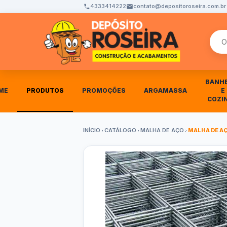
4333414222
contato@depositoroseira.com.br
Busca
BANH
ME
PRODUTOS
PROMOÇÕES
ARGAMASSA
E
COZI
INÍCIO
CATÁLOGO
MALHA DE AÇO
MALHA DE AÇ