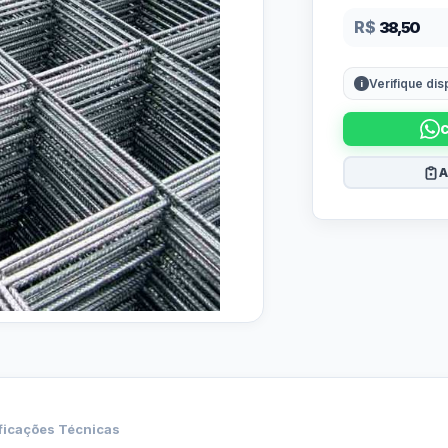
R$
38,50
Verifique di
A
ficações Técnicas