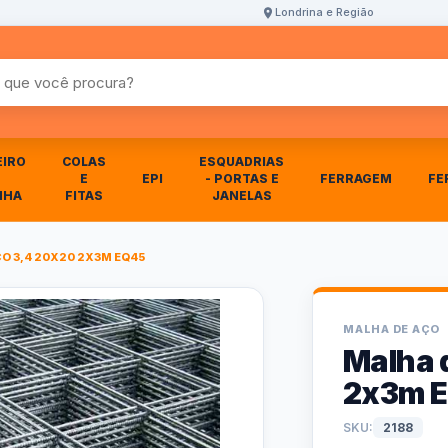
Londrina e Região
r produtos
EIRO
COLAS
ESQUADRIAS
E
EPI
- PORTAS E
FERRAGEM
FE
NHA
FITAS
JANELAS
O 3,4 20X20 2X3M EQ45
MALHA DE AÇO
Malha 
2x3m 
SKU:
2188