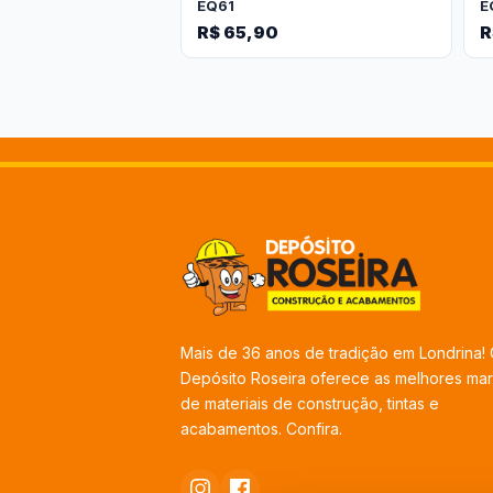
EQ61
E
R$ 65,90
R
Mais de 36 anos de tradição em Londrina!
Depósito Roseira oferece as melhores ma
de materiais de construção, tintas e
acabamentos. Confira.