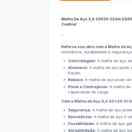
Malha De Aço 3,4 20X20 2X3m EQ45: Q
Confira!
'
Reforce sua obra com a Malha de 
resistência, durabilidade e segurança
Concretagem:
A malha de aço at
Alvenaria:
A malha de aço pode se
tração.
Reboco:
A malha de aço pode ser a
Pisos e Contrapisos:
A malha de a
capacidade de carga.
Com a Malha de Aço 3,4 20x20 2x3
Segurança:
A malha de aço prote
Resistência:
A malha de aço é um 
Durabilidade:
A malha de aço galv
Versatilidade:
A malha de aço pode