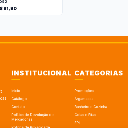
Q92
$ 81,90
INSTITUCIONAL
CATEGORIAS
Início
Promoções
 O
rcas
Catálogo
Argamassa
Contato
Banheiro e Cozinha
Política de Devolução de
Colas e Fitas
Mercadorias
EPI
Política de Privacidade