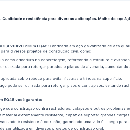
ualidade e resistência para diversas aplicações. Malha de aço 3,4
Aço 3,4 20x20 2x3m EQ45!
Fabricada em aço galvanizado de alta qual
 para diversos projetos de construção civil, como:
ua como armadura na concretagem, reforçando a estrutura e evitando
r utilizada para reforçar paredes e pilares de alvenaria, aumentando
plicada sob o reboco para evitar fissuras e trincas na superfície.
ço pode ser utilizada para reforçar pisos e contrapisos, evitando r
m EQ45 você garante:
ge sua construção contra rachaduras, colapsos e outros problemas est
material extremamente resistente, capaz de suportar grandes cargas
anizado é resistente à corrosão, garantindo uma vida útil longa para 
 ser utilizada em diversos projetos de construção civil.