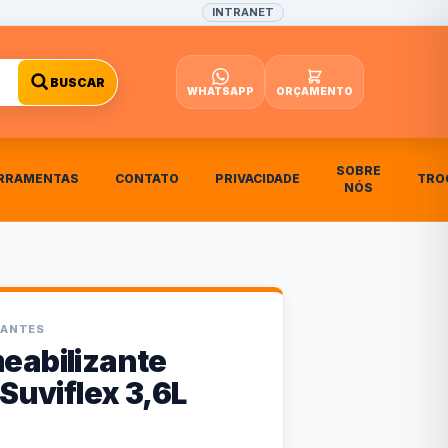
INTRANET
BUSCAR
WHATSAPP
ORÇAMENTO
SOBRE
RRAMENTAS
CONTATO
PRIVACIDADE
TRO
NÓS
ZANTES
eabilizante
 Suviflex 3,6L