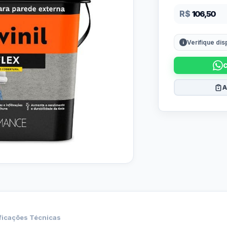
R$
106,50
Verifique di
A
ficações Técnicas