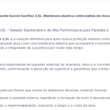
ante Suvinil Suviflex 3,6L. Membrana elástica contra batida de chuva
 3,6L – Selador Elastomérico de Alta Performance para Paredes e
x 3,6L
é a solução definitiva para quem busca proteção máxima contra 
 avançada atua como uma membrana elástica que acompanha a movimen
do a integridade da sua pintura por muito mais tempo.
eira impermeável em paredes externas de alvenaria, reboco e concreto.
ento, uniformizando a absorção da superfície e garantindo que a tint
lícula flexível que resiste às dilatações térmicas, evitando fissuras.
queia a umidade externa, impedindo a formação de mofo e descasca
r e impermeabilizante, reduzindo o tempo e o custo da obra.