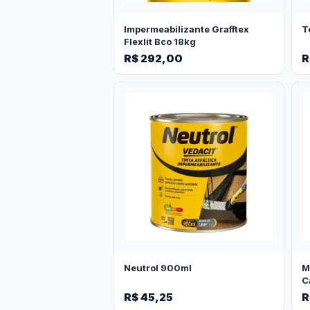
Impermeabilizante Grafftex
T
Flexlit Bco 18kg
R$ 292,00
R
Neutrol 900ml
M
C
R$ 45,25
R