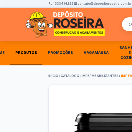
4333414222
contato@depositoroseira.com.br
Busca
BANH
ME
PRODUTOS
PROMOÇÕES
ARGAMASSA
E
COZI
INÍCIO
CATÁLOGO
IMPERMEABILIZANTES
IMPER