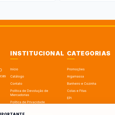
INSTITUCIONAL
CATEGORIAS
Início
Promoções
 O
rcas
Catálogo
Argamassa
Contato
Banheiro e Cozinha
Política de Devolução de
Colas e Fitas
Mercadorias
EPI
Política de Privacidade
Esquadrias - Portas e Janelas
Sobre Nós
IMPORTANTE