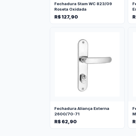
Fechadura Stam WC 823/09
F
Roseta Oxidada
E
R$ 127,90
R
Fechadura Aliança Externa
F
2600/70-71
M
R$ 62,90
R