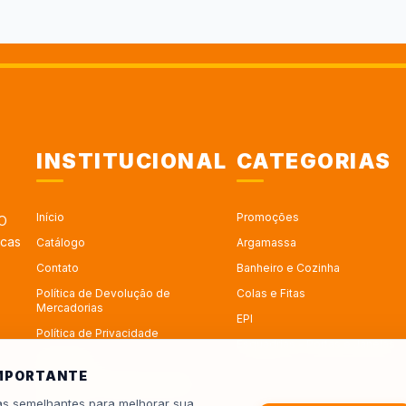
INSTITUCIONAL
CATEGORIAS
Início
Promoções
 O
rcas
Catálogo
Argamassa
Contato
Banheiro e Cozinha
Política de Devolução de
Colas e Fitas
Mercadorias
EPI
Política de Privacidade
Esquadrias - Portas e Janelas
Sobre Nós
IMPORTANTE
Trabalhe no Depósito Roseira
ias semelhantes para melhorar sua