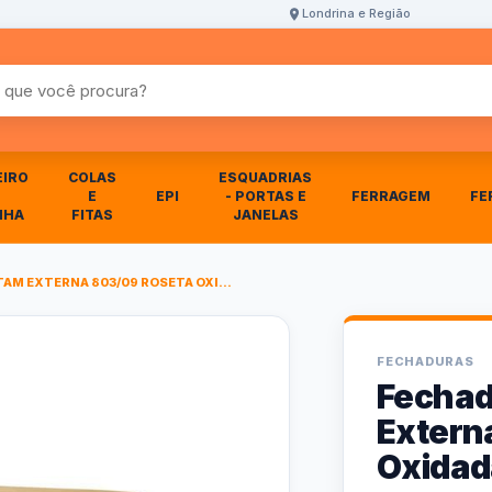
Londrina e Região
r produtos
EIRO
COLAS
ESQUADRIAS
E
EPI
- PORTAS E
FERRAGEM
FE
NHA
FITAS
JANELAS
AM EXTERNA 803/09 ROSETA OXI...
FECHADURAS
Fechad
Extern
Oxidad