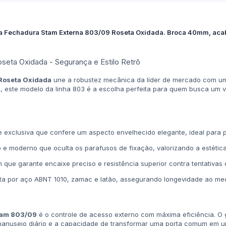
a Fechadura Stam Externa 803/09 Roseta Oxidada. Broca 40mm, acaba
seta Oxidada - Segurança e Estilo Retrô
Roseta Oxidada
une a robustez mecânica da líder de mercado com um
, este modelo da linha 803 é a escolha perfeita para quem busca um vis
 exclusiva que confere um aspecto envelhecido elegante, ideal para pr
 e moderno que oculta os parafusos de fixação, valorizando a estética
que garante encaixe preciso e resistência superior contra tentativas
 por aço ABNT 1010, zamac e latão, assegurando longevidade ao me
tam 803/09
é o controle de acesso externo com máxima eficiência. O
 manuseio diário e a capacidade de transformar uma porta comum em u