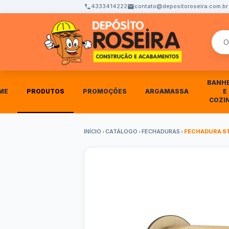
4333414222
contato@depositoroseira.com.br
Busca
BANH
ME
PRODUTOS
PROMOÇÕES
ARGAMASSA
E
COZI
INÍCIO
CATÁLOGO
FECHADURAS
FECHADURA ST