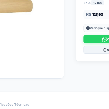
SKU:
12154
R$
125,90
Verifique di
A
ficações Técnicas