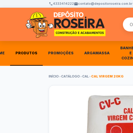
4333414222
contato@depositoroseira.com.br
Busca
BANH
ME
PRODUTOS
PROMOÇÕES
ARGAMASSA
E
COZI
INÍCIO
CATÁLOGO
CAL
CAL VIRGEM 20KG