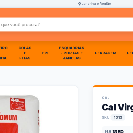
Londrina e Região
r produtos
EIRO
COLAS
ESQUADRIAS
E
EPI
- PORTAS E
FERRAGEM
FE
NHA
FITAS
JANELAS
CAL
Cal Vi
SKU:
1013
R$
18,50