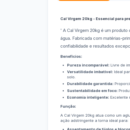
Cal Virgem 20kg - Essencial para pr
' A Cal Virgem 20kg é um produto de
água. Fabricada com matérias-pri
confiabilidade e resultados excepc
Benefícios:
Pureza incomparável:
Livre de im
Versatilidade imbatível:
Ideal par
solo.
Durabilidade garantida:
Proporci
Sustentabilidade em foco:
Produz
Economia inteligente:
Excelente 
Função:
A Cal Virgem 20kg atua como um agluti
ação adstringente a torna ideal para:
Assentamento de tijolos e blocos