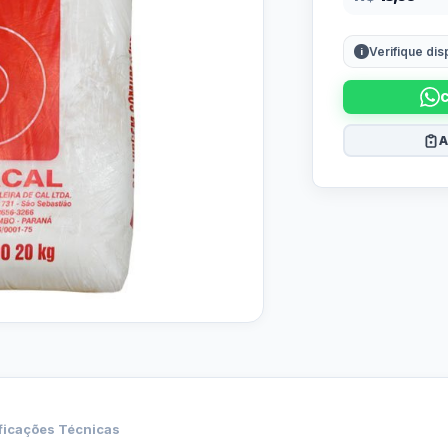
Verifique di
A
ficações Técnicas