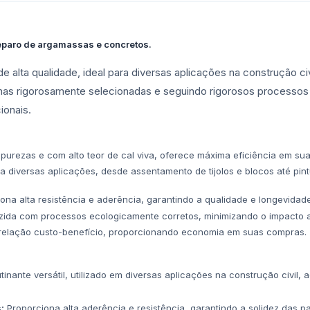
eparo de argamassas e concretos.
 alta qualidade, ideal para diversas aplicações na construção civi
mas rigorosamente selecionadas e seguindo rigorosos processos
ionais.
purezas e com alto teor de cal viva, oferece máxima eficiência em sua
a diversas aplicações, desde assentamento de tijolos e blocos até pin
ona alta resistência e aderência, garantindo a qualidade e longevidad
ida com processos ecologicamente corretos, minimizando o impacto a
relação custo-benefício, proporcionando economia em suas compras.
nante versátil, utilizado em diversas aplicações na construção civil, 
:
Proporciona alta aderência e resistência, garantindo a solidez das pa