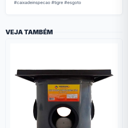
#caixadeinspecao #tigre #esgoto
VEJA TAMBÉM