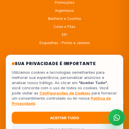
Promoções
Argamassa
Banheiro e Cozinha
Colas e Fitas
EPI
Esquadrias - Portas e Janelas
ATENDIMENTO
SUA PRIVACIDADE É IMPORTANTE
Utilizamos cookies e tecnologias semelhantes para
melhorar sua experiência, personalizar anúncios e
4333414222
analisar nosso tráfego. Ao clicar em
"Aceitar Tudo"
,
você concorda com o uso de todos os cookies. Você
554333414222
pode visitar as
Configurações de Cookies
para fornecer
um consentimento controlado ou ler nossa
Política de
Av. Europa, 962 - Jardim Piza, Londrina - PR, 86041-000
Privacidade
.
ACEITAR TUDO